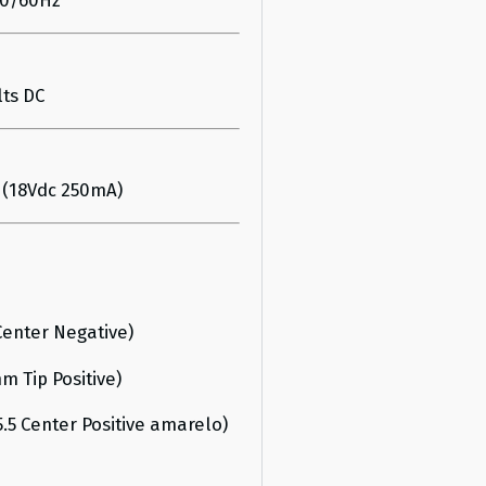
50/60Hz
lts DC
 (18Vdc 250mA)
Center Negative)
m Tip Positive)
5.5 Center Positive amarelo)